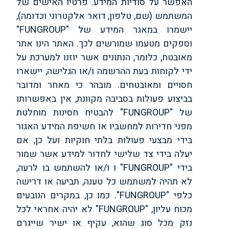
האפשר על סודיות המידע. פרטיו האישים של
המשתמש (שם, טלפון, דואר אלקטרוני וכדומה),
יישמרו במאגר המידע של "FUNGROUP"
וספקים מטעמו שמורשים לכך. האתר הינו אתר
מאובטח, כלומר, הנתונים אשר יוזנו למערכת על
ידי לקוחות בעת ההרשמה ו/או הגלישה, יישארו
חסויים ומאובטחים. מובהר כי מאחר ומדובר
בביצוע פעולות בסביבה מקוונת, אין באפשרותו
של "FUNGROUP" להבטיח חסינות מוחלטת
מפני חדירות למחשביו או חשיפת המידע האגור
בידי מבצעי פעולות בלתי חוקיות ועל כן, אם
יעלה בידי צד שלישי לחדור למידע אשר שמור
בידי "FUNGROUP" ו ו/או להשתמש בו לרעה,
לא תהיה למשתמש כל טענה, תביעה או דרישה
כלפי "FUNGROUP". כמו כן, במקרים הנובעים
מכוח עליון, "FUNGROUP" לא יהיה אחראי לכל
נזק מכל סוג שהוא, עקיף או ישיר שייגרם