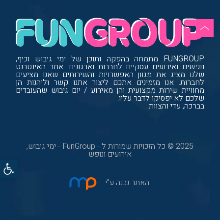
FUNGROUP מתמחה בהפקה ותוכן של ימי גיבוש וכיף,
נופשים ואירועים עסקיים לחברות וארגונים. אתר האינטרנט
שלנו מציג את מגוון האפשרויות והשירותים שאנו מציעים
לחברות. אנו מזמינים אתכם ליצור אתנו קשר וליהנות הן
מחוויית שירות מקצועית והן מאירוע / יום גיבוש שהעובדים
שלכם לא יפסיקו לדבר עליו.
בברכה, עדי והצוות.
2025 © כל הזכויות שמורות ל - FunGroup - ימי גיבוש,
אירועים ונופש
פתח סרגל
האתר נבנה ע"י