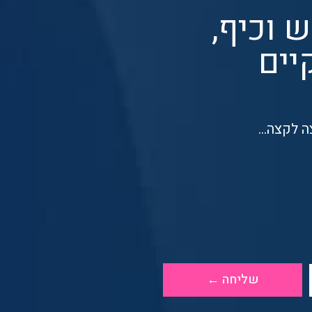
ש וכיף,
יים
 לקצה...
שליחה ←