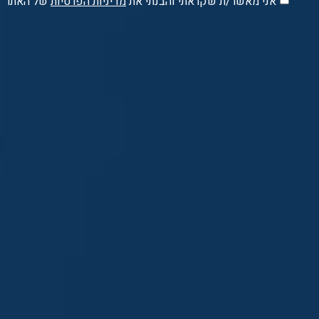
‪אני מאשר/ת שקראתי והבנתי את
מדיניות הפרטיות
של האתר‬